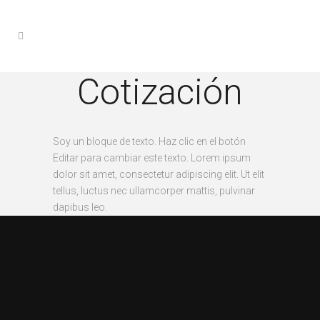
Cotización
Soy un bloque de texto. Haz clic en el botón
Editar para cambiar este texto. Lorem ipsum
dolor sit amet, consectetur adipiscing elit. Ut elit
tellus, luctus nec ullamcorper mattis, pulvinar
dapibus leo.